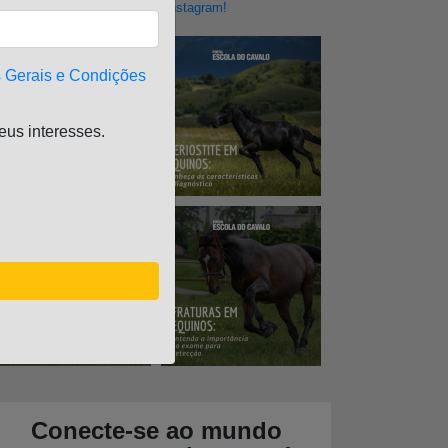
Siga nosso perfil no Instagram!
 Gerais e Condições
us interesses.
Conecte-se ao mundo