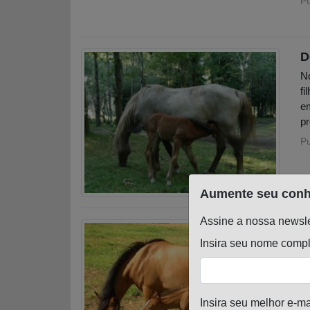
P
D
N
fi
em
pr
P
Aumente seu conh
Assine a nossa newsle
C
Insira seu nome compl
A 
ca
ór
P
Insira seu melhor e-ma