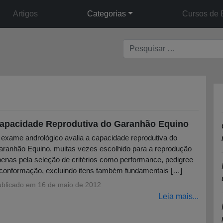
Artigos
Categorias
Cursos de 
apacidade Reprodutiva do Garanhão Equino
exame andrológico avalia a capacidade reprodutiva do
ranhão Equino, muitas vezes escolhido para a reprodução
enas pela seleção de critérios como performance, pedigree
conformação, excluindo itens também fundamentais […]
ublicado em
16 de maio de 2012
Leia mais...