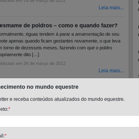
ublicado em
29 de março de 2012
Leia mais...
esmame de poldros – como e quando fazer?
ormalmente, éguas tendem à parar a amamentação de seu
lhote apenas quando ficam gestantes novamente, o que leva
 torno de dezesseis meses, fazendo com que o poldro
opriamente dito […]
ublicado em
26 de março de 2012
Leia mais...
ecimento no mundo equestre
tter e receba conteúdos atualizados do mundo equestre.
omo cuidar de potros órfãos
eto:
*
criação de potros órfãos é um grande mito na criação de
valos porque ainda se tem a idéia de que o potro que fica
fão não sobrevive. Esse mito […]
ublicado em
8 de novembro de 2011
il:
*