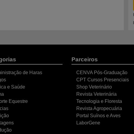
gorias
Parceiros
inistração de Haras
CENVA Pós-Graduação
gos
CPT Cursos Presenciais
nica e Saúde
Shop Veterinário
ma
Revista Veterinária
orte Equestre
Tecnologia e Floresta
cias
Revista Agropecuária
ição
Portal Suínos e Aves
tagens
LaborGene
dução