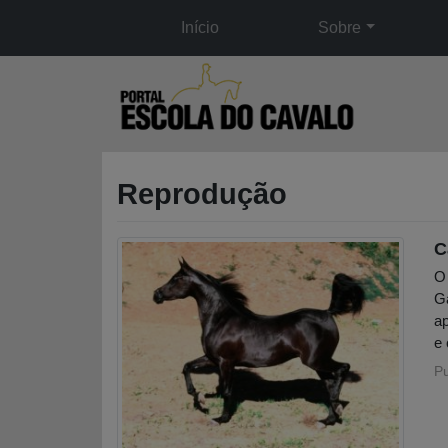
Início
Sobre
Reprodução
C
O 
Ga
ap
e 
P