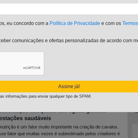
Leia mais...
os, eu concordo com a
Política de Privacidade
e com os
Termos
uidados específicos com cavalos
eber comunicações e ofertas personalizadas de acordo com me
criação de equinos, mantendo-se os animais, garanhões e
uas soltos, juntos e livres pelas pastagens, obviamente, não
a mais aconselhável. Esse tipo de criação não possui
nhum controle […]
ublicado em
1 de novembro de 2011
Leia mais...
Assine já!
as informações para enviar qualquer tipo de SPAM.
limentação adequada das éguas garante
estações saudáveis
nutrição é um fator muito importante na criação de cavalos.
se fator que muitas vezes é subestimado pelos criadores é