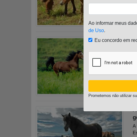
Ao informar meus dad
de Uso
.
C
Eu concordo em rec
A 
ég
é 
ne
P
Prometemos não utilizar su
A
g
A 
Es