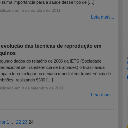
 suma importância para a saúde desse tipo de […]
ublicado em
5 de outubro de 2011
Leia mais...
 evolução das técnicas de reprodução em
quinos
gundo dados do relatório de 2006 da IETS (Sociedade
ternacional de Transferência de Embriões) o Brasil ainda
upa o terceiro lugar no cenário mundial em transferência de
briões, realizando 9300 […]
ublicado em
8 de setembro de 2011
Leia mais...
ior
1
…
22
23
24