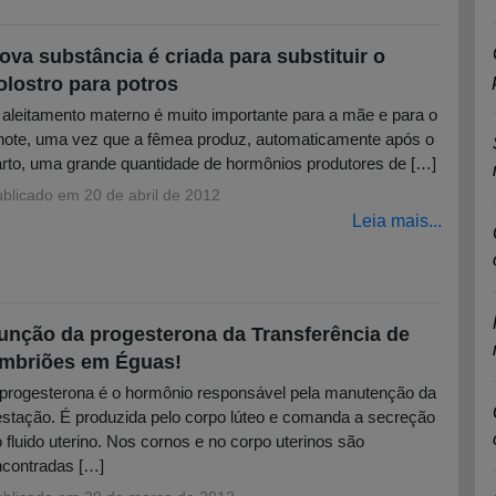
ova substância é criada para substituir o
olostro para potros
aleitamento materno é muito importante para a mãe e para o
lhote, uma vez que a fêmea produz, automaticamente após o
rto, uma grande quantidade de hormônios produtores de […]
ublicado em
20 de abril de 2012
Leia mais...
unção da progesterona da Transferência de
mbriões em Éguas!
progesterona é o hormônio responsável pela manutenção da
stação. É produzida pelo corpo lúteo e comanda a secreção
 fluido uterino. Nos cornos e no corpo uterinos são
ncontradas […]