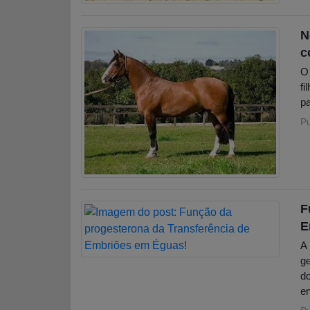
N
c
O 
fi
pa
P
F
E
A 
ge
do
e