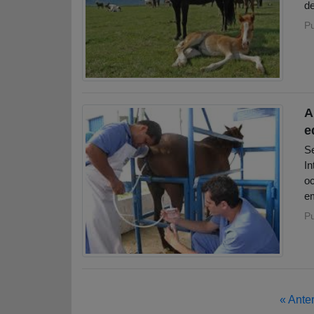
de
P
A
e
Se
In
oc
em
P
« Anter