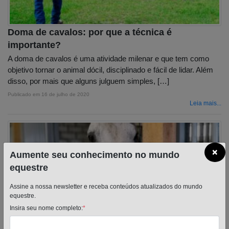
Doma de cavalos: por que a técnica é
importante?
A doma de cavalos é uma atividade milenar e que tem como
objetivo tornar o animal dócil, disciplinado e fácil de lidar. Além
disso, por mais que alguns julguem simples, […]
Publicado em
16 de julho de 2020
Leia mais...
×
Aumente seu conhecimento no mundo
equestre
Assine a nossa newsletter e receba conteúdos atualizados do mundo
equestre.
Insira seu nome completo:
*