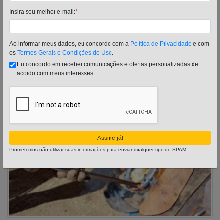
Baias para cavalos: como construir as
Insira seu melhor e-mail:
*
melhores?
As baias para cavalos são um assunto rotineiramente abordado
Ao informar meus dados, eu concordo com a
Política de Privacidade
e com
em haras e fazendas, pois estão diretamente relacionadas com
os
Termos Gerais e Condições de Uso
.
o bem estar dos animais, merecendo dedicação especial dos
Eu concordo em receber comunicações e ofertas personalizadas de
criadores. Os equinos […]
acordo com meus interesses.
Publicado em
8 de julho de 2020
Leia mais...
Assine já!
Prometemos não utilizar suas informações para enviar qualquer tipo de SPAM.