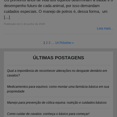
desempenho futuro de cada animal, por isso demandam
cuidados especiais. O manejo de potros é, dessa forma, um
[…]
Publicado em
1 de junho de 2020
Leia mais...
1
2
3
…
14
Próximo »
ÚLTIMAS POSTAGENS
Qual a importância de reconhecer alterações no desgaste dentário em
cavalos?
Medicamentos para equinos: como montar uma farmácia básica em sua
propriedade
Manejo para prevenção de cólica equina: nutrição e cuidados básicos
Como cuidar de cavalos: conheça o básico para começar!