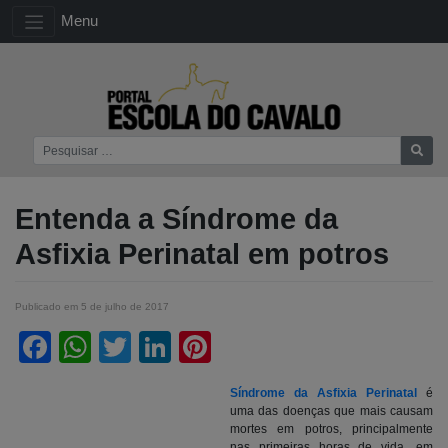
Menu
Entenda a Síndrome da
Asfixia Perinatal em potros
Publicado em
5 de julho de 2017
Facebook
WhatsApp
Twitter
LinkedIn
Pinterest
Síndrome da Asfixia Perinatal
é
uma das doenças que mais causam
mortes em potros, principalmente
nas primeiras horas de vida, em