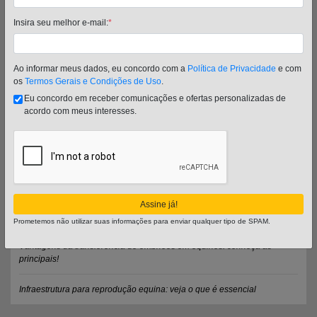
Como cuidar de cavalos: conheça o básico para começar!
Insira seu melhor e-mail:
*
Sinais vitais de equinos: quais são e como monitorar?
Como escolher a melhor embocadura para cavalos: tipos e materiais
Ao informar meus dados, eu concordo com a
Política de Privacidade
e com
os
Termos Gerais e Condições de Uso
.
Potros de risco: entenda o que são e como reconhecer
Eu concordo em receber comunicações e ofertas personalizadas de
acordo com meus interesses.
O que é cio do potro: vale a pena aproveitar o período?
Entenda o que são distúrbios de oclusão dentária em equinos
Melhoramento genético em equinos: conheça as principais técnicas!
Assine já!
O que é mormo equino e como tratar essa doença?
Prometemos não utilizar suas informações para enviar qualquer tipo de SPAM.
Vantagens da transferência de embriões em equinos: conheça as
principais!
Infraestrutura para reprodução equina: veja o que é essencial