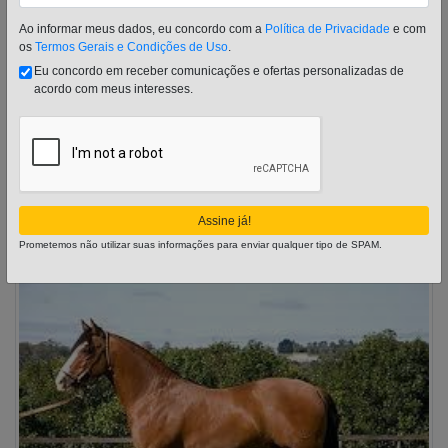
Ao informar meus dados, eu concordo com a
Política de Privacidade
e com
os
Termos Gerais e Condições de Uso
.
Eu concordo em receber comunicações e ofertas personalizadas de
acordo com meus interesses.
A exuberante pelagem da raça appaloosa
O exótico cavalo da raça appaloosa reconhecido pela pelagem
diferenciada, único no mundo a participar de prova de pelagem,
que julga as distintas cores dos animais é produto do
cruzamento […]
Assine já!
Publicado em
21 de fevereiro de 2013
Leia mais...
Prometemos não utilizar suas informações para enviar qualquer tipo de SPAM.