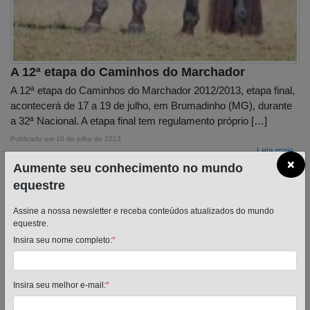
A 12ª etapa do Caminhos do Marchador
A 12ª etapa do Caminhos do Marchador 2012/2013, etapa final,
acontecerá de 17 a 19 de julho, em Brumadinho (MG), durante
a 32ª Nacional. A etapa final tem regulamento próprio […]
Publicado em
10 de julho de 2013
Leia mais...
×
Aumente seu conhecimento no mundo
equestre
Assine a nossa newsletter e receba conteúdos atualizados do mundo
equestre.
Insira seu nome completo:
*
Insira seu melhor e-mail:
*