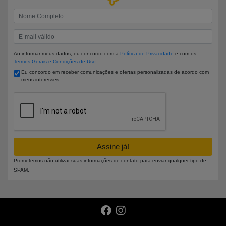
Insira seu nome
Insira seu e-mail
Ao informar meus dados, eu concordo com a
Política de Privacidade
e com os
Termos Gerais e Condições de Uso
.
Eu concordo em receber comunicações e ofertas personalizadas de acordo com
meus interesses.
Assine já!
Prometemos não utilizar suas informações de contato para enviar qualquer tipo de
SPAM.