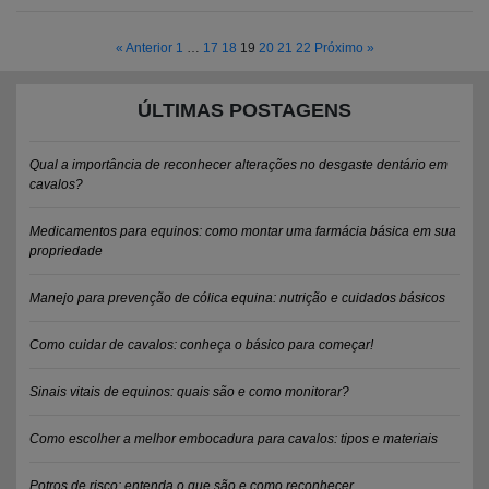
« Anterior
1
…
17
18
19
20
21
22
Próximo »
ÚLTIMAS POSTAGENS
Qual a importância de reconhecer alterações no desgaste dentário em
cavalos?
Medicamentos para equinos: como montar uma farmácia básica em sua
propriedade
Manejo para prevenção de cólica equina: nutrição e cuidados básicos
Como cuidar de cavalos: conheça o básico para começar!
Sinais vitais de equinos: quais são e como monitorar?
Como escolher a melhor embocadura para cavalos: tipos e materiais
Potros de risco: entenda o que são e como reconhecer